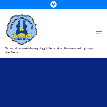
S
k
i
p
t
o
c
o
n
"Terwujudnya sekolah yang Unggul, Berkarakter, Berwawasan Lingkungan
t
dan Global"
e
n
t