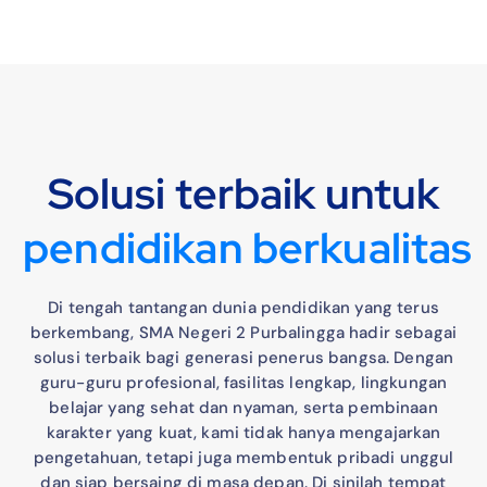
Solusi terbaik untuk
d
i
d
i
k
a
n
b
e
r
k
u
a
l
i
t
a
s
n
p
e
p
e
Di tengah tantangan dunia pendidikan yang terus
berkembang, SMA Negeri 2 Purbalingga hadir sebagai
solusi terbaik bagi generasi penerus bangsa. Dengan
guru-guru profesional, fasilitas lengkap, lingkungan
belajar yang sehat dan nyaman, serta pembinaan
karakter yang kuat, kami tidak hanya mengajarkan
pengetahuan, tetapi juga membentuk pribadi unggul
dan siap bersaing di masa depan. Di sinilah tempat