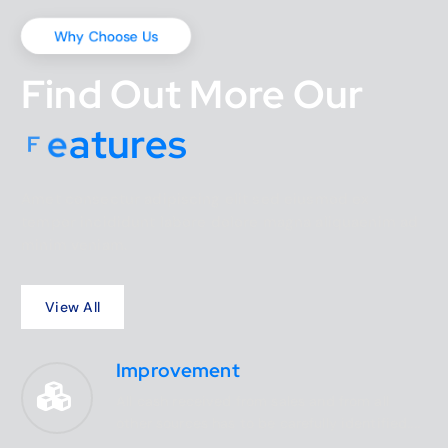
Why Choose Us
Find Out More Our
s
F
e
a
t
u
r
e
Amet consectur adipiscing elit sed eiusmod ex
tempor incididunt labore dolore magna aliquaenim ad
minim veniam.
Improvement
All cash received from sales and from all
other sources has to be carefully identified....